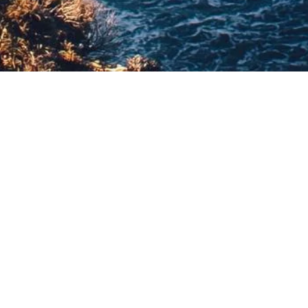
Wie Sie hierher kommen
Nehmen Sie die Richtung "St. Pierre". Fahren Sie weiter in
Richtung "Le Tampon".
Nehmen Sie die Ausfahrt "Ligne des Bambous/Ravine des
Cabris". Überqueren Sie den Ort "Ligne des Bambous "Am
Kreisverkehr fahren Sie in Richtung "Condé-Concession".
Nach etwa 500 Metern biegen Sie links in den "chemin Jules
Ferry" ein. Nach 300 Metern sind Sie angekommen.