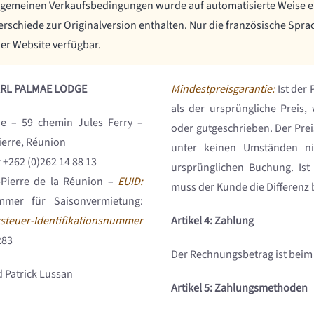
llgemeinen Verkaufsbedingungen wurde auf automatisierte Weise er
chiede zur Originalversion enthalten. Nur die französische Sprac
der Website verfügbar.
 SARL PALMAE LODGE
Mindestpreisgarantie:
Ist der 
als der ursprüngliche Preis, 
 – 59 chemin Jules Ferry –
oder gutgeschrieben. Der Pre
ierre, Réunion
unter keinen Umständen nie
 +262 (0)262 14 88 13
ursprünglichen Buchung. Ist
-Pierre de la Réunion –
EUID:
muss der Kunde die Differenz 
mmer für Saisonvermietung:
steuer-Identifikationsnummer
Artikel 4: Zahlung
283
Der Rechnungsbetrag ist beim C
d Patrick Lussan
Artikel 5: Zahlungsmethoden