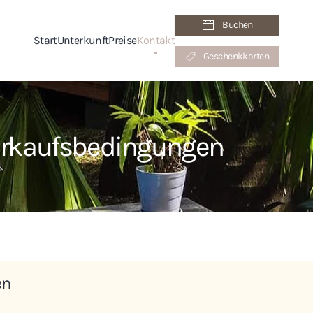
Buchen
Start
Unterkunft
Preise
Kontakt
Geschenkkarten
erkaufsbedingungen
en