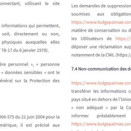
onnectant, utilisant le site
Les demandes de suppression
soumises aux obligat
https://www.lodgepalmae.co
s informations qui permettent,
matière de conservation ou d
soit, directement ou non,
les Utilisateurs de
https:
s physiques auxquelles elles
déposer une réclamation aupr
n° 78-17 du 6 janvier 1978).
notamment de la CNIL (https://
ère personnel », « personne
7.4 Non-communication des d
t « données sensibles » ont le
énéral sur la Protection des
https://www.lodgepalmae.co
transférer les Informations c
pays situé en dehors de l’U
« non adéquat » par la C
informer préalablemen
 2004-575 du 21 juin 2004 pour la
https://www.lodgepalmae.co
mérique, il est précisé aux