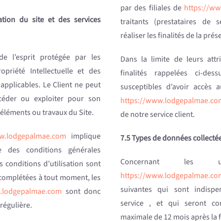
par des filiales de
https://w
ation du site et des services
traitants (prestataires de 
réaliser les finalités de la prés
e l’esprit protégée par les
Dans la limite de leurs attr
priété Intellectuelle et des
finalités rappelées ci-des
applicables. Le Client ne peut
susceptibles d’avoir accès 
 céder ou exploiter pour son
https://www.lodgepalmae.co
éléments ou travaux du Site.
de notre service client.
ww.lodgepalmae.com
implique
7.5 Types de données collecté
re des conditions générales
Concernant les ut
es conditions d’utilisation sont
https://www.lodgepalmae.co
 complétées à tout moment, les
suivantes qui sont indisp
.lodgepalmae.com
sont donc
service , et qui seront c
 régulière.
maximale de 12 mois après la fi