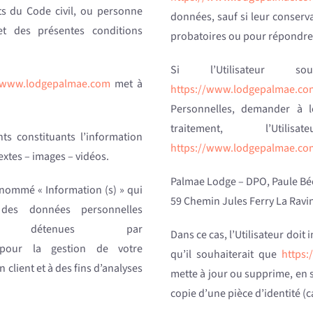
ts du Code civil, ou personne
données, sauf si leur conserva
jet des présentes conditions
probatoires ou pour répondre 
Si l’Utilisateur s
//www.lodgepalmae.com
met à
https://www.lodgepalmae.co
Personnelles, demander à le
traitement, l’Util
s constituants l’information
https://www.lodgepalmae.co
extes – images – vidéos.
Palmae Lodge – DPO, Paule B
énommé « Information (s) » qui
59 Chemin Jules Ferry La Ravin
 des données personnelles
tre détenues par
Dans ce cas, l’Utilisateur doi
our la gestion de votre
qu’il souhaiterait que
https
n client et à des fins d’analyses
mette à jour ou supprime, en 
copie d’une pièce d’identité (c