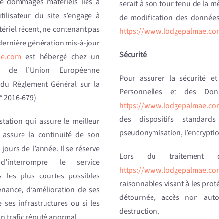
de dommages matériels liés à
serait à son tour tenu de la 
’utilisateur du site s’engage à
de modification des données v
tériel récent, ne contenant pas
https://www.lodgepalmae.co
 dernière génération mis-à-jour
Sécurité
ae.com
est hébergé chez un
ire de l’Union Européenne
Pour assurer la sécurité et
 du Règlement Général sur la
Personnelles et des Don
° 2016-679)
https://www.lodgepalmae.co
des dispositifs standard
station qui assure le meilleur
pseudonymisation, l’encryptio
r assure la continuité de son
 jours de l’année. Il se réserve
Lors du traitement d
d’interrompre le service
https://www.lodgepalmae.co
 les plus courtes possibles
raisonnables visant à les proté
nance, d’amélioration de ses
détournée, accès non autori
e ses infrastructures ou si les
destruction.
un trafic réputé anormal.