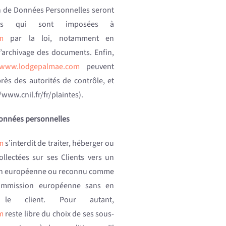
 de Données Personnelles seront
ions qui sont imposées à
m
par la loi, notamment en
’archivage des documents. Enfin,
//www.lodgepalmae.com
peuvent
ès des autorités de contrôle, et
www.cnil.fr/fr/plaintes).
onnées personnelles
m
s’interdit de traiter, héberger ou
ollectées sur ses Clients vers un
nion européenne ou reconnu comme
ommission européenne sans en
t le client. Pour autant,
m
reste libre du choix de ses sous-