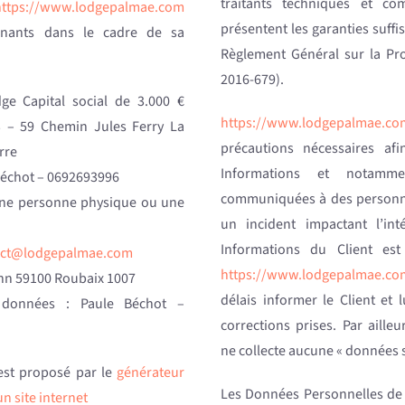
traitants techniques et co
https://www.lodgepalmae.com
présentent les garanties suff
rvenants dans le cadre de sa
Règlement Général sur la Pr
2016-679).
ge Capital social de 3.000 €
https://www.lodgepalmae.co
 – 59 Chemin Jules Ferry La
précautions nécessaires afi
rre
Informations et notamm
Béchot – 0692693996
communiquées à des personne
une personne physique ou une
un incident impactant l’int
Informations du Client es
act@lodgepalmae.com
https://www.lodgepalmae.co
ann 59100 Roubaix 1007
délais informer le Client e
 données : Paule Béchot –
corrections prises. Par aille
ne collecte aucune « données s
est proposé par le
générateur
Les Données Personnelles de l
n site internet