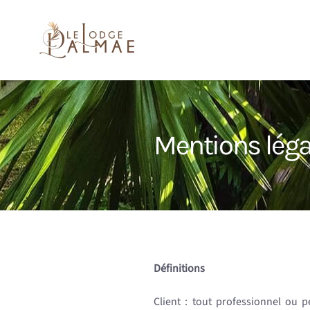
Skip
to
main
content
Mentions léga
Définitions
Client : tout professionnel ou 