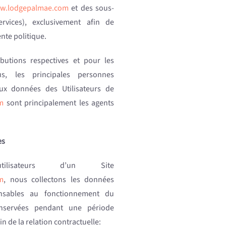
ww.lodgepalmae.com
et des sous-
services), exclusivement afin de
ente politique.
ibutions respectives et pour les
sus, les principales personnes
aux données des Utilisateurs de
m
sont principalement les agents
es
ilisateurs d’un Site
m
, nous collectons les données
ensables au fonctionnement du
onservées pendant une période
n de la relation contractuelle: