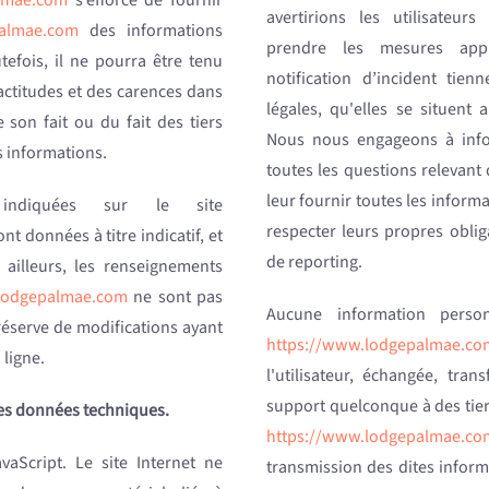
lmae.com
s’efforce de fournir
avertirions les utilisateur
palmae.com
des informations
prendre les mesures app
tefois, il ne pourra être tenu
notification d’incident tie
actitudes et des carences dans
légales, qu'elles se situent
e son fait ou du fait des tiers
Nous nous engageons à info
s informations.
toutes les questions relevant 
leur fournir toutes les inform
 indiquées sur le site
respecter leurs propres obli
nt données à titre indicatif, et
de reporting.
 ailleurs, les renseignements
lodgepalmae.com
ne sont pas
Aucune information personn
réserve de modifications ayant
https://www.lodgepalmae.co
 ligne.
l'utilisateur, échangée, tr
support quelconque à des tier
 les données techniques.
https://www.lodgepalmae.co
avaScript. Le site Internet ne
transmission des dites inform