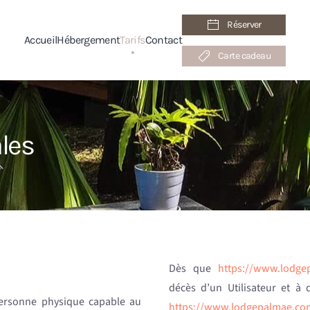
Réserver
Accueil
Hébergement
Tarifs
Contact
Carte cadeau
les
Dès que
https://www.lodge
décès d’un Utilisateur et à 
personne physique capable au
https://www.lodgepalmae.co