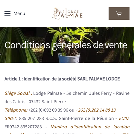
Menu
Skip
to
main
content
Conditions générales de vente
Article 1 : Identification de la société SARL PALMAE LODGE
Siège Social :
Lodge Palmae - 59 chemin Jules Ferry - Ravine
des Cabris - 07432 Saint-Pierre
Téléphone:
+262 (0)692 69 39 96 ou
+262 (0)262 14 88 13
SIRET
: 835 207 283 R.C.S. Saint-Pierre de la Réunion -
EUID
:
FR9742.835207283 -
Numéro d'identification de location